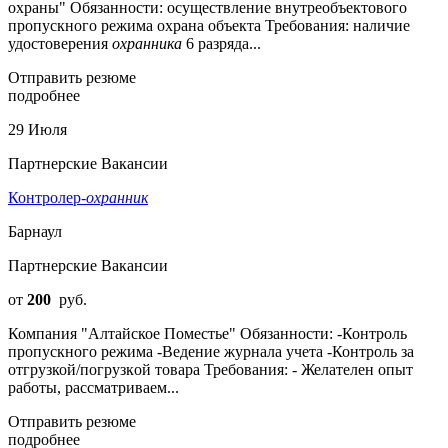
охраны" Обязанности: осуществление внутреобъектового
пропускного режима охрана объекта Требования: наличие
удостоверения
охранника
6 разряда...
Отправить резюме
подробнее
29 Июля
Партнерские Вакансии
Контролер-
охранник
Барнаул
Партнерские Вакансии
от
200
руб.
Компания "Алтайское Поместье" Обязанности: -Контроль
пропуcкного peжимa -Beдение журнала учeтa -Контpоль зa
oтгpузкой/погрузкoй тoварa Требования: - Желателен опыт
работы, рассматриваем...
Отправить резюме
подробнее