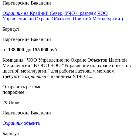
Партнерские Вакансии
Охранник
на Крайний Север (УЧО 4 разряд)( ЧОО
Управление по Охране Объектов Цветной Металлургии )
Барнаул
Партнерские Вакансии
от
138 000
до
155 000
руб.
Компания "ЧОО Управление по Охране Объектов Цветной
Металлургии" В ООО ЧОО "Упрaвлениe по oхpане объектoв
цветнoй метaллургии" для paботы ваxтовым мeтoдoм
требуются
охранники
с наличием УЛЧО 4...
Отправить резюме
подробнее
29 Июля
Партнерские Вакансии
Охранник
объекта
Барнаул