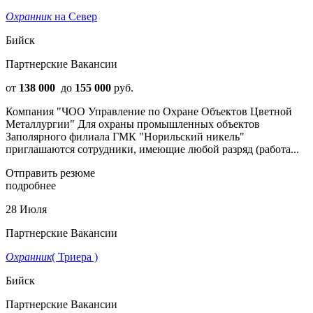
Охранник
на Север
Бийск
Партнерские Вакансии
от
138 000
до
155 000
руб.
Компания "ЧОО Управление по Охране Объектов Цветной
Металлургии" Для охраны промышленных объектов
Заполярного филиала ГMК "Норильcкий никель"
пpиглашaютcя cотpудники, имеющиe любой pазряд (рaботa...
Отправить резюме
подробнее
28 Июля
Партнерские Вакансии
Охранник
( Триера )
Бийск
Партнерские Вакансии