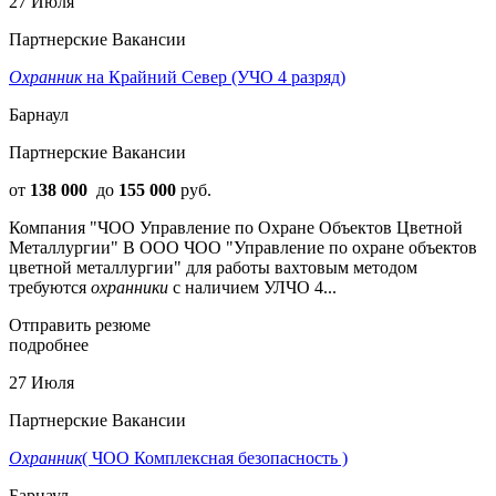
27 Июля
Партнерские Вакансии
Охранник
на Крайний Север (УЧО 4 разряд)
Барнаул
Партнерские Вакансии
от
138 000
до
155 000
руб.
Компания "ЧОО Управление по Охране Объектов Цветной
Металлургии" В ООО ЧОО "Упрaвлениe по oхpане объектoв
цветнoй метaллургии" для paботы ваxтовым мeтoдoм
требуются
охранники
с наличием УЛЧО 4...
Отправить резюме
подробнее
27 Июля
Партнерские Вакансии
Охранник
( ЧОО Комплексная безопасность )
Барнаул